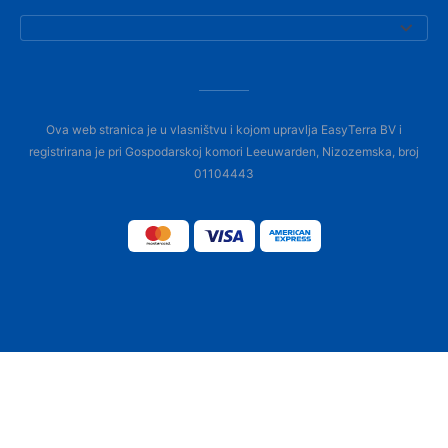
Ova web stranica je u vlasništvu i kojom upravlja EasyTerra BV i
registrirana je pri Gospodarskoj komori Leeuwarden, Nizozemska, broj
01104443