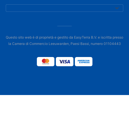
Questo sito web è di proprietà e gestito da EasyTerra B.V. e iscritta presso
la Camera di Commercio Leeuwarden, Paesi Bassi, numero 01104443