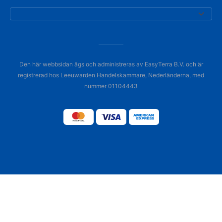
Den här webbsidan ägs och administreras av EasyTerra B.V. och är
registrerad hos Leeuwarden Handelskammare, Nederländerna, med
nummer 01104443