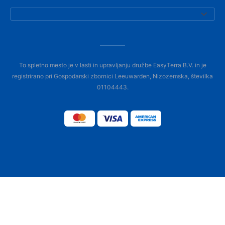
To spletno mesto je v lasti in upravljanju družbe EasyTerra B.V. in je
registrirano pri Gospodarski zbornici Leeuwarden, Nizozemska, številka
01104443.