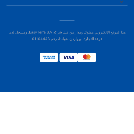
هذا الموقع الإلكتروني مملوك ومدار من قبل شركة EasyTerra B.V. ومسجل لدى
غرفة التجارة ليوواردن، هولندا، رقم 01104443