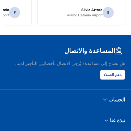
gnolo
Silvio Attard
F
S
irport
Alamo Catania Airport
المساعدة والاتصال
هل تحتاج إلى مساعدة؟ يُرجى الاتصال بأخصائيي التأجير لدينا.
دعم العملاء
الحساب
نبذة عنا