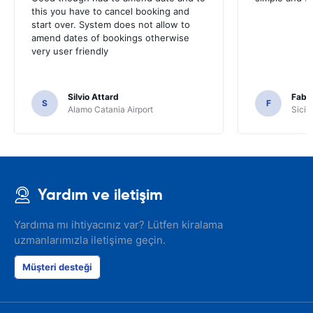
this you have to cancel booking and
start over. System does not allow to
amend dates of bookings otherwise
very user friendly
Silvio Attard
Fabr
S
F
Alamo Catania Airport
Sicil
Yardım ve iletişim
Yardıma mı ihtiyacınız var? Lütfen kiralama
uzmanlarımızla iletişime geçin.
Müşteri desteği