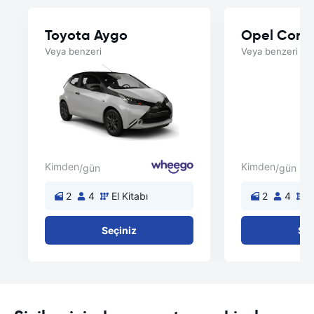
Toyota Aygo
Opel Cors
Veya benzeri
Veya benzeri
Kimden
Kimden
/gün
/gün
2
4
El Kitabı
2
4
E
Seçiniz
Seç