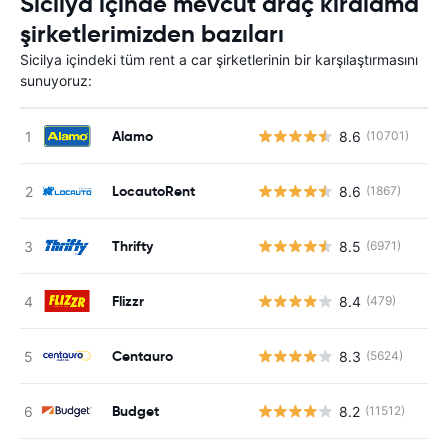
Sicilya içinde mevcut araç kiralama
şirketlerimizden bazıları
Sicilya içindeki tüm rent a car şirketlerinin bir karşılaştırmasını
sunuyoruz:
Alamo
8.6
(10701)
LocautoRent
8.6
(1867)
Thrifty
8.5
(6971)
Flizzr
8.4
(479)
Centauro
8.3
(5624)
Budget
8.2
(11512)