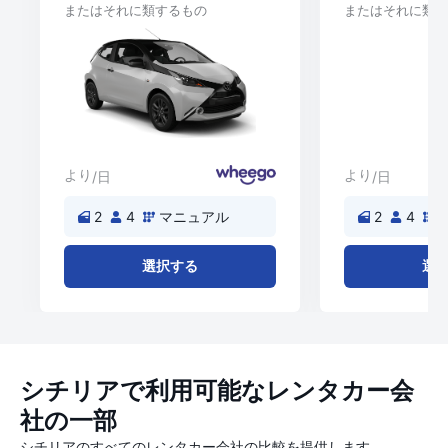
またはそれに類するもの
またはそれに類す
より
より
/日
/日
2
4
マニュアル
2
4
選択する
選
シチリアで利用可能なレンタカー会
社の一部
シチリアのすべてのレンタカー会社の比較を提供します。