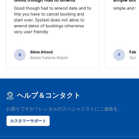
Good though had to amend date and to
simple and fa
this you have to cancel booking and
start over. System does not allow to
amend dates of bookings otherwise
very user friendly
Silvio Attard
Fabr
S
F
Alamo Catania Airport
Sicil
ヘルプ＆コンタクト
お困りですか？レンタルのスペシャリストにご連絡を。
カスタマーサポート