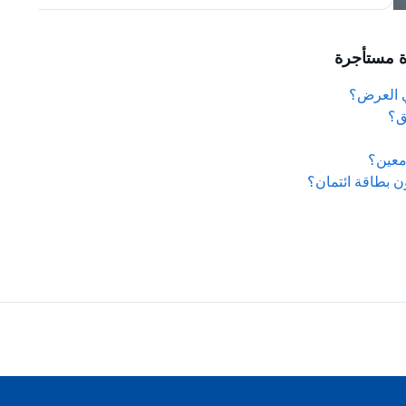
ي العرض؟
ق؟
معين؟
ن بطاقة ائتمان؟