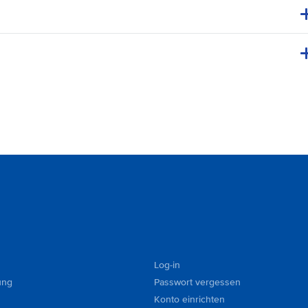
Log-in
ung
Passwort vergessen
Konto einrichten